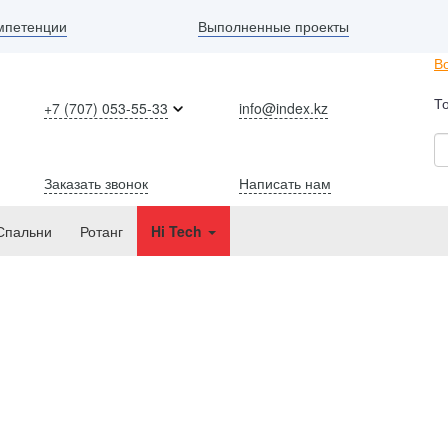
Выполненные проекты
мпетенции
В
Т
+7 (707) 053-55-33
info@index.kz
Заказать звонок
Написать нам
Спальни
Ротанг
Hi Tech
Hi Tech