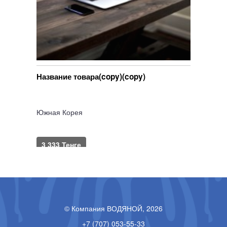
Название товара(copy)(copy)
Южная Корея
3 333 Тенге
в корзину
© Компания ВОДЯНОЙ, 2026
+7 (707) 053-55-33