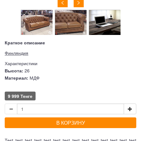
<
>
Краткое описание
Финляндия
Характеристики
Высота:
26
Материал:
МДФ
9 999 Тенге
В КОРЗИНУ
Test test test test test test test test test test test test test test