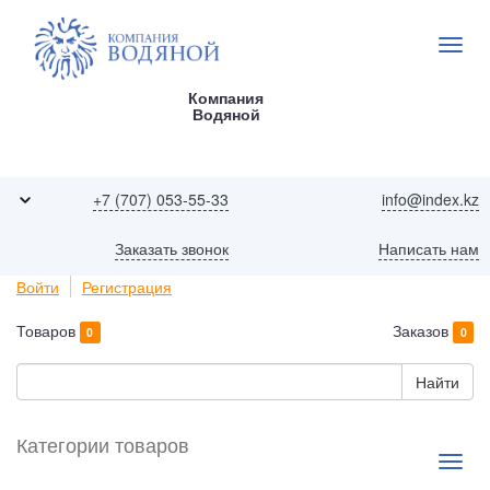
Компания
Водяной
+7 (707) 053-55-33
info@index.kz
Заказать звонок
Написать нам
Войти
Регистрация
Товаров
Заказов
0
0
Найти
Категории товаров